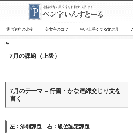
通信講座の比較
美文字のコツ
字が上手くなる文房具
PR
7月の課題（上級）
7月のテーマ – 行書・かな連綿交じり文を
書く
左：添削課題 右：級位認定課題