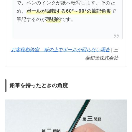
で、ペンのインクが紙へ転写します。そのた
め、
ボールが回転する60°～90°の筆記角度
で
筆記するのが
理想的
です。
お客様相談室 紙の上でボールが回らない場合
| 三
菱鉛筆株式会社
鉛筆を持ったときの角度