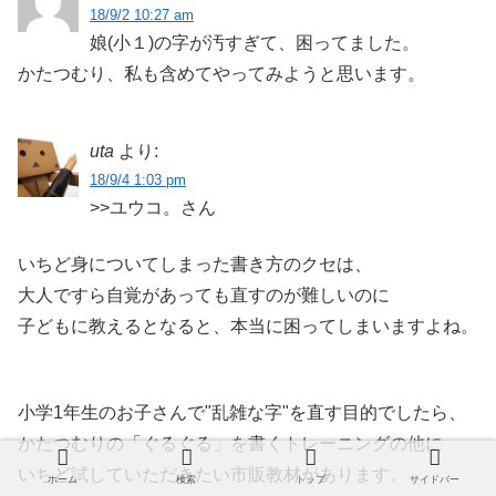
18/9/2 10:27 am
娘(小１)の字が汚すぎて、困ってました。
かたつむり、私も含めてやってみようと思います。
uta
より:
18/9/4 1:03 pm
>>ユウコ。さん
いちど身についてしまった書き方のクセは、
大人ですら自覚があっても直すのが難しいのに
子どもに教えるとなると、本当に困ってしまいますよね。
小学1年生のお子さんで"乱雑な字"を直す目的でしたら、
かたつむりの「ぐるぐる」を書くトレーニングの他に
いちど試していただきたい市販教材があります。
ホーム
検索
トップ
サイドバー