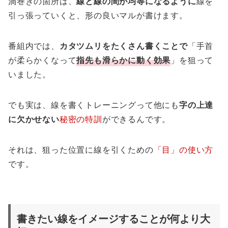
渦巻きの箇所は、
線と線の間が均等になるように
線を
引っ張っていくと、形の良いマルが書けます。
番組内では、
カタツムリをたくさん書くことで
「手首
が柔らかくなって
指先も滑らかに動く効果
」を狙って
いました。
でも実は、線を書くトレーニングって他にも
字の上達
に欠かせない
秘密の特訓
ができるんです。
それは、狙った位置に線を引くための
「目」の使い方
です。
書きたい線をイメージすることが何より大